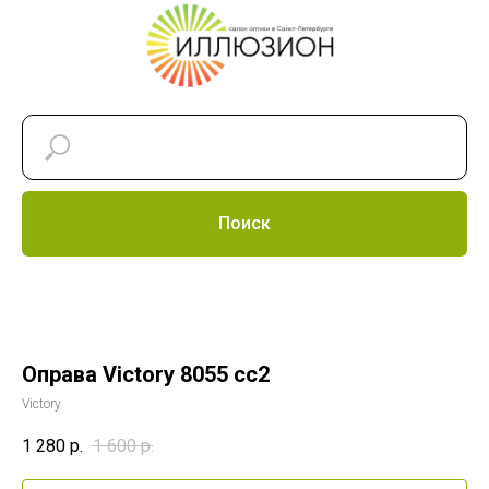
Поиск
Оправа Victory 8055 cc2
Victory
1 280
р.
1 600
р.