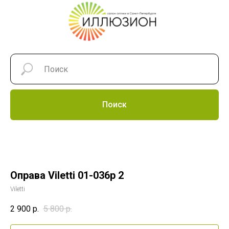
Поиск
Оправа Viletti 01-036p 2
Viletti
2 900
р.
5 800
р.