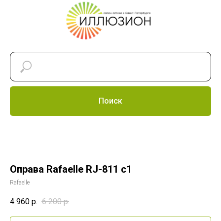
Поиск
Оправа Rafaelle RJ-811 c1
Rafaelle
4 960
р.
6 200
р.