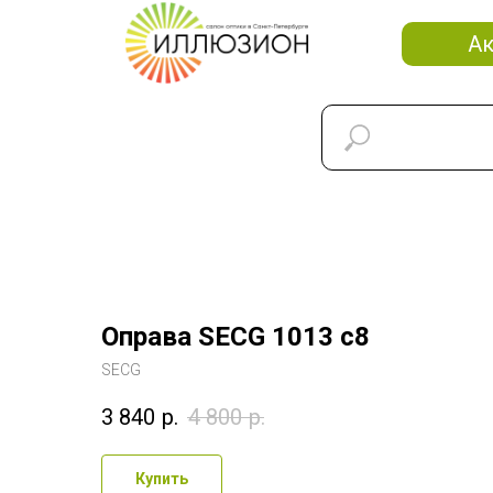
А
Оправа SECG 1013 c8
SECG
3 840
р.
4 800
р.
Купить