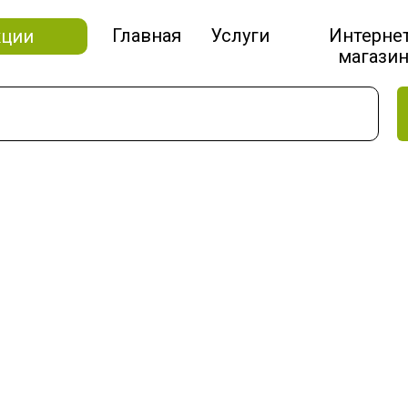
Главная
Услуги
Интерне
кции
магази